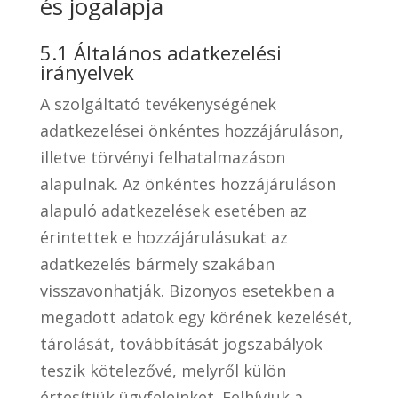
és jogalapja
5.1 Általános adatkezelési
irányelvek
A szolgáltató tevékenységének
adatkezelései önkéntes hozzájáruláson,
illetve törvényi felhatalmazáson
alapulnak. Az önkéntes hozzájáruláson
alapuló adatkezelések esetében az
érintettek e hozzájárulásukat az
adatkezelés bármely szakában
visszavonhatják. Bizonyos esetekben a
megadott adatok egy körének kezelését,
tárolását, továbbítását jogszabályok
teszik kötelezővé, melyről külön
értesítjük ügyfeleinket. Felhívjuk a