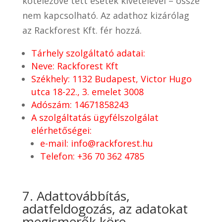
kötelezővé tett esetek kivételével – össze
nem kapcsolható. Az adathoz kizárólag
az Rackforest Kft. fér hozzá.
Tárhely szolgáltató adatai:
Neve: Rackforest Kft
Székhely: 1132 Budapest, Victor Hugo
utca 18-22., 3. emelet 3008
Adószám: 14671858243
A szolgáltatás ügyfélszolgálat
elérhetőségei:
e-mail:
info@rackforest.hu
Telefon: +36 70 362 4785
7. Adattovábbítás,
adatfeldogozás, az adatokat
megismerők köre