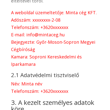
elteltével töröl.
A weboldal üzemeltetője: Minta cég KFT.
Adószám: xxxxxxxx-2-08
Telefonszám: +3620xxxxxxx
E-mail: info@mintaceg.hu
Bejegyezte: Győr-Moson-Sopron Megyei
Cégbíróság
Kamara: Soproni Kereskedelmi és
Iparkamara
2.1 Adatvédelmi tisztviselő
Név: Minta név
Telefonszám: +3620xxxxxxx
3. A kezelt személyes adatok
köre