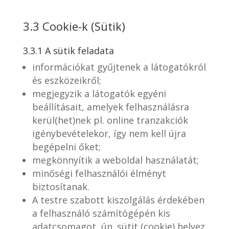
3.3 Cookie-k (Sütik)
3.3.1 A sütik feladata
információkat gyűjtenek a látogatókról
és eszközeikről;
megjegyzik a látogatók egyéni
beállításait, amelyek felhasználásra
kerül(het)nek pl. online tranzakciók
igénybevételekor, így nem kell újra
begépelni őket;
megkönnyítik a weboldal használatát;
minőségi felhasználói élményt
biztosítanak.
A testre szabott kiszolgálás érdekében
a felhasználó számítógépén kis
adatcsomagot, ún. sütit (cookie) helyez