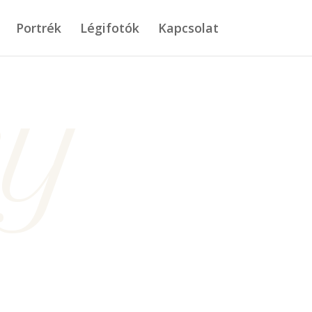
Portrék
Légifotók
Kapcsolat
ry