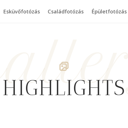
Esküvőfotózás
Családfotózás
Épületfotózás
alle
HIGHLIGHTS