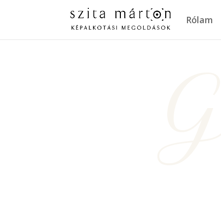
Rólam
G